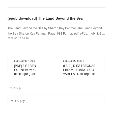
{epub download} The Land Beyond the Sea
The Land Beyond the Sea by Sharon Kay Penman The Land Beyond
the Sea Sharon Kay Penman Page: 688 Format: pdf, ePub, mobi, fb2 …
2022.05.12 08:48
2022.03.03 16:20
2022.02.28 08:31
[PDF] EIREREN
(I.B.D.) DIEZ TREGUAS
EGUNEROKOA
EBOOK | FRANCISCO
descargar gratis
VARELA | Descargar lib…
0
コメント