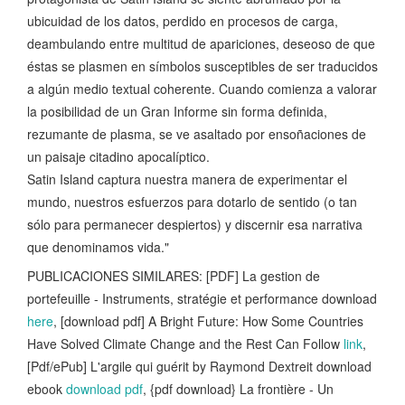
ubicuidad de los datos, perdido en procesos de carga,
deambulando entre multitud de apariciones, deseoso de que
éstas se plasmen en símbolos susceptibles de ser traducidos
a algún medio textual coherente. Cuando comienza a valorar
la posibilidad de un Gran Informe sin forma definida,
rezumante de plasma, se ve asaltado por ensoñaciones de
un paisaje citadino apocalíptico.
Satin Island captura nuestra manera de experimentar el
mundo, nuestros esfuerzos para dotarlo de sentido (o tan
sólo para permanecer despiertos) y discernir esa narrativa
que denominamos vida."
PUBLICACIONES SIMILARES: [PDF] La gestion de
portefeuille - Instruments, stratégie et performance download
here
, [download pdf] A Bright Future: How Some Countries
Have Solved Climate Change and the Rest Can Follow
link
,
[Pdf/ePub] L'argile qui guérit by Raymond Dextreit download
ebook
download pdf
, {pdf download} La frontière - Un