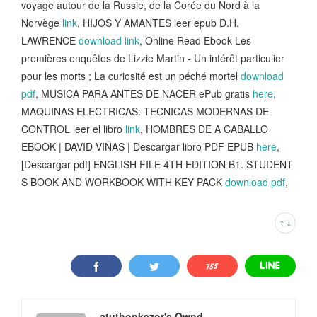
voyage autour de la Russie, de la Corée du Nord à la
Norvège
link
, HIJOS Y AMANTES leer epub D.H.
LAWRENCE
download link
, Online Read Ebook Les
premières enquêtes de Lizzie Martin - Un intérêt particulier
pour les morts ; La curiosité est un péché mortel
download
pdf
, MUSICA PARA ANTES DE NACER ePub gratis
here
,
MAQUINAS ELECTRICAS: TECNICAS MODERNAS DE
CONTROL leer el libro
link
, HOMBRES DE A CABALLO
EBOOK | DAVID VIÑAS | Descargar libro PDF EPUB
here
,
[Descargar pdf] ENGLISH FILE 4TH EDITION B1. STUDENT
S BOOK AND WORKBOOK WITH KEY PACK
download pdf
,
atuthonkezor's Ownd